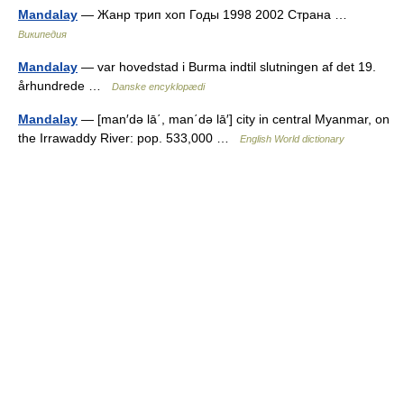
Mandalay
— Жанр трип хоп Годы 1998 2002 Страна …
Википедия
Mandalay
— var hovedstad i Burma indtil slutningen af det 19.
århundrede …
Danske encyklopædi
Mandalay
— [man′də lā΄, man΄də lā′] city in central Myanmar, on
the Irrawaddy River: pop. 533,000 …
English World dictionary