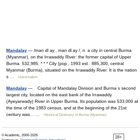
Mandalay
— /man dl ay , man dl ay /, n. a city in central Burma
(Myanmar), on the Irrawaddy River: the former capital of Upper
Burma. 532,985. * * * City (pop., 1993 est.: 885,300, central
Myanmar (Burma), situated on the Irrawaddy River. It is the nation
s …
Universalium
Mandalay
— Capital of Mandalay Division and Burma s second
largest city, located on the east bank of the Irrawaddy
(Ayeyarwady) River in Upper Burma. Its population was 533,000 at
the time of the 1983 census, and at the beginning of the 21st
century was… …
Historical Dictionary of Burma (Myanmar)
© Academic, 2000-2026
18+