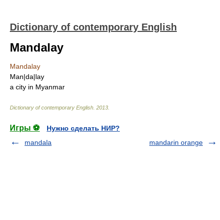
Dictionary of contemporary English
Mandalay
Mandalay
Man|da|lay
a city in Myanmar
Dictionary of contemporary English
.
2013
.
Игры ⚽
Нужно сделать НИР?
mandala
mandarin orange